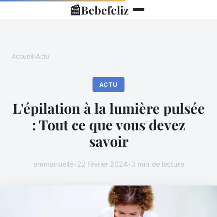
📰
Bebefeliz
Accueil
›
Actu
ACTU
L'épilation à la lumière pulsée
: Tout ce que vous devez
savoir
emmanuelle
•
22 février 2024
•
3 min de lecture