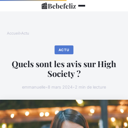
📰
Bebefeliz
Accueil
›
Actu
ACTU
Quels sont les avis sur High
Society ?
emmanuelle
•
8 mars 2024
•
2 min de lecture