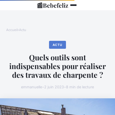
📰
Bebefeliz
Accueil
›
Actu
ACTU
Quels outils sont
indispensables pour réaliser
des travaux de charpente ?
emmanuelle
•
2 juin 2023
•
8 min de lecture