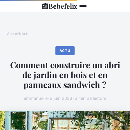
📰
Bebefeliz
Accueil
›
Actu
ACTU
Comment construire un abri
de jardin en bois et en
panneaux sandwich ?
emmanuelle
•
2 juin 2023
•
6 min de lecture