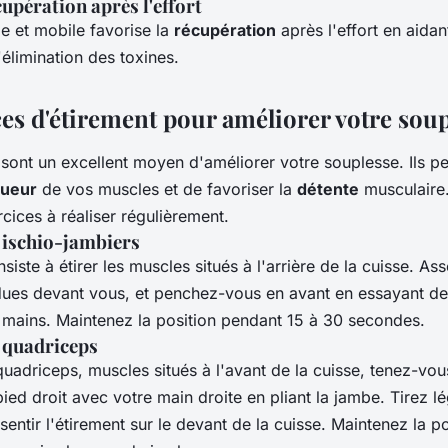
cupération après l'effort
le et mobile favorise la
récupération
après l'effort en aidan
'élimination des toxines.
ces d'étirement pour améliorer votre sou
sont un excellent moyen d'améliorer votre souplesse. Ils p
gueur
de vos muscles et de favoriser la
détente
musculaire.
cices à réaliser régulièrement.
 ischio-jambiers
siste à étirer les muscles situés à l'arrière de la cuisse. A
dues devant vous, et penchez-vous en avant en essayant de
s mains. Maintenez la position pendant 15 à 30 secondes.
 quadriceps
quadriceps, muscles situés à l'avant de la cuisse, tenez-vo
pied droit avec votre main droite en pliant la jambe. Tirez 
sentir l'étirement sur le devant de la cuisse. Maintenez la p