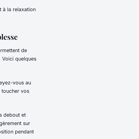
t à la relaxation
plesse
ermettent de
 Voici quelques
sseyez-vous au
 toucher vos
us debout et
légèrement sur
osition pendant