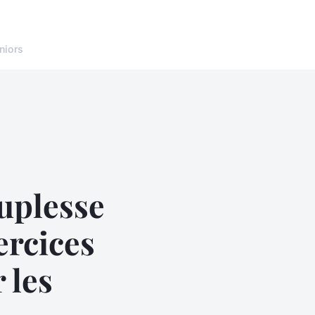
niors
uplesse
ercices
 les