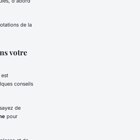
ules, d'abord
otations de la
ans votre
 est
elques conseils
ssayez de
ne
pour