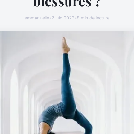
blessures ?
emmanuelle
•
2 juin 2023
•
8 min de lecture