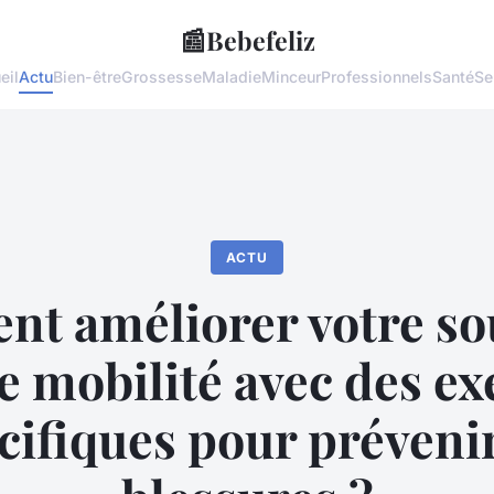
📰
Bebefeliz
eil
Actu
Bien-être
Grossesse
Maladie
Minceur
Professionnels
Santé
Se
ACTU
t améliorer votre so
re mobilité avec des ex
cifiques pour prévenir