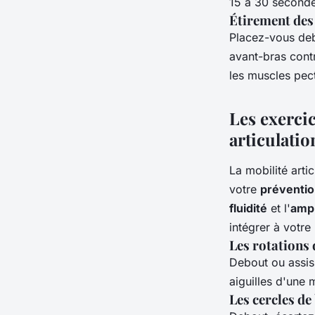
15 à 30 seconde
Étirement des
Placez-vous deb
avant-bras contr
les muscles pec
Les exercic
articulatio
La mobilité arti
votre
préventi
fluidité
et l'
ampl
intégrer à votre 
Les rotations 
Debout ou assis,
aiguilles d'une 
Les cercles de