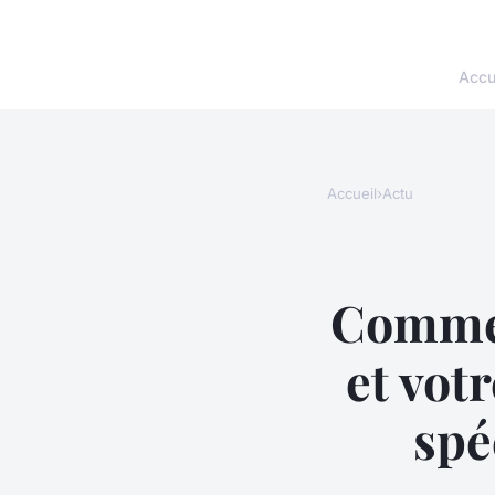
Accu
Accueil
›
Actu
Commen
et vot
spé