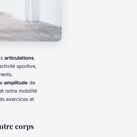
os
articulations
.
tivité sportive,
ments.
re
amplitude
de
t notre mobilité
ts exercices et
votre corps