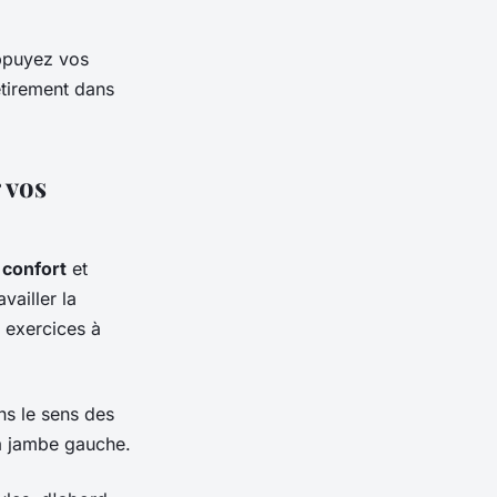
Appuyez vos
étirement dans
 vos
e
confort
et
vailler la
 exercices à
ns le sens des
la jambe gauche.