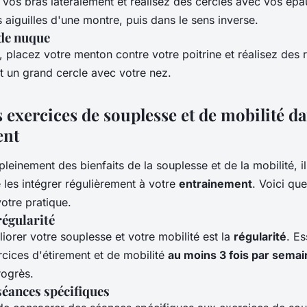
 vos bras latéralement et réalisez des cercles avec vos épa
 aiguilles d'une montre, puis dans le sens inverse.
 de nuque
 placez votre menton contre votre poitrine et réalisez des r
t un grand cercle avec votre nez.
s exercices de souplesse et de mobilité d
ent
pleinement des bienfaits de la souplesse et de la mobilité, il
es intégrer régulièrement à votre
entrainement
. Voici qu
otre pratique.
régularité
iorer votre souplesse et votre mobilité est la
régularité
. E
rcices d'étirement et de mobilité
au moins 3 fois par semai
rogrès.
séances spécifiques