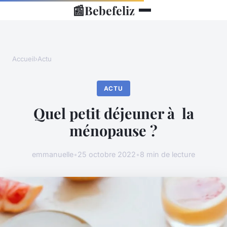
📰
Bebefeliz
Accueil
›
Actu
ACTU
Quel petit déjeuner à la
ménopause ?
emmanuelle
•
25 octobre 2022
•
8 min de lecture